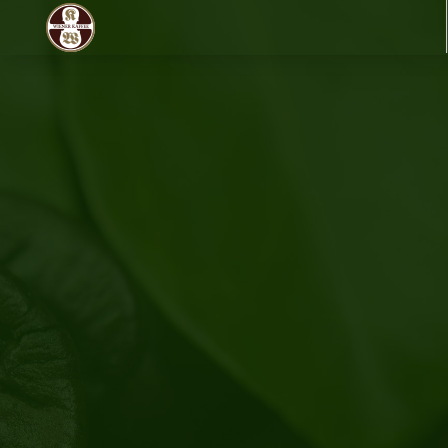
UNTERNEHMEN
ÜBER KAFFEE
PRODUKTION
PRODUKTE
HORECA
DE